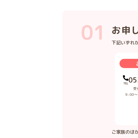
お申
下記いずれ
05
TEL
受
9:00〜
ご家族のほ